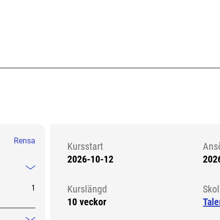
Rensa
Kursstart
Ans
2026-10-12
202
Kursstart 6286198
Mindre information
1
Kurslängd
Sko
10 veckor
Tale