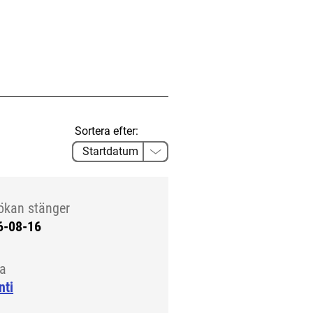
Sortera efter:
ökan stänger
6-08-16
la
nti