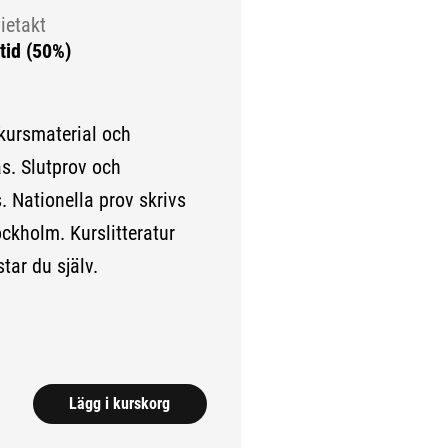
ietakt
tid (50%)
 kursmaterial och
as. Slutprov och
. Nationella prov skrivs
tockholm. Kurslitteratur
ar du själv.
.)
Lägg i kurskorg