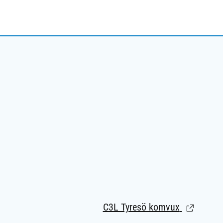
C3L Tyresö komvux
(Länk till 