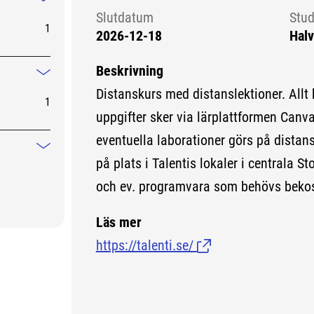
Mindre information
Slutdatum
Stud
1
2026-12-18
Halv
Beskrivning
Mindre information
Distanskurs med distanslektioner. Allt
1
uppgifter sker via lärplattformen Canv
eventuella laborationer görs på distans
Mindre information
på plats i Talentis lokaler i centrala S
och ev. programvara som behövs bekost
Läs mer
https://talenti.se/
(Länk till extern sida