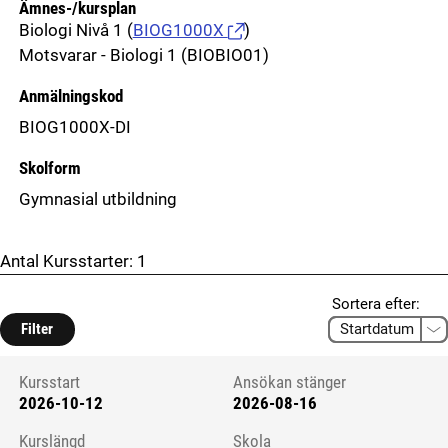
Ämnes-/kursplan
Biologi Nivå 1
(
BIOG1000X
)
Motsvarar - Biologi 1 (BIOBIO01)
Anmälningskod
BIOG1000X-DI
Skolform
Gymnasial utbildning
Antal Kursstarter:
1
Sortera efter:
Filter
Kursstart
Ansökan stänger
2026-10-12
2026-08-16
Kursstart 6286188
Kurslängd
Skola