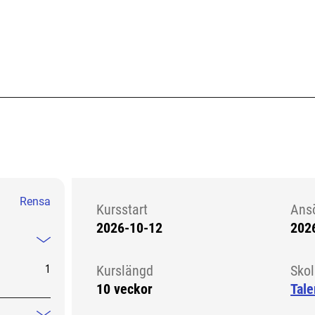
Rensa
Kursstart
Ans
2026-10-12
202
Kursstart 6286238
Mindre information
1
Kurslängd
Sko
10 veckor
Tale