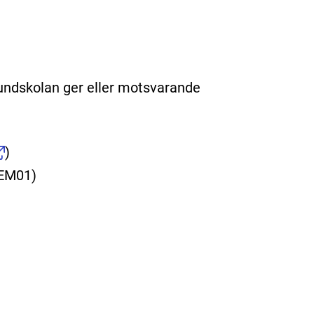
undskolan ger eller motsvarande
)
KEM01)