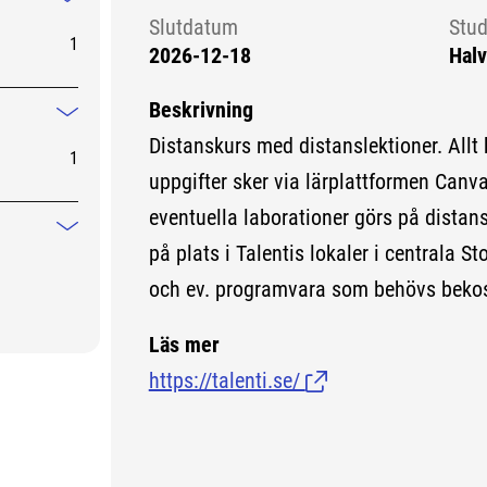
Mindre information
Slutdatum
Stud
1
2026-12-18
Halv
Beskrivning
Mindre information
Distanskurs med distanslektioner. Allt
1
uppgifter sker via lärplattformen Canv
eventuella laborationer görs på distans
Mindre information
på plats i Talentis lokaler i centrala S
och ev. programvara som behövs bekost
Läs mer
https://talenti.se/
(Länk till extern sida