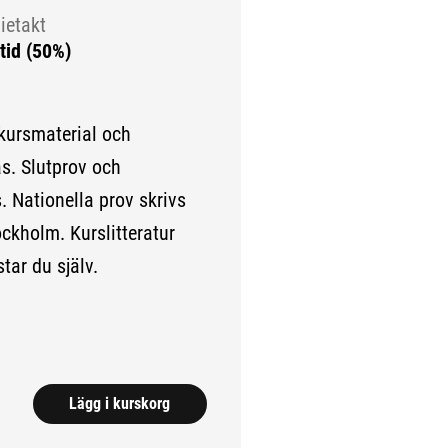
ietakt
tid (50%)
 kursmaterial och
as. Slutprov och
. Nationella prov skrivs
tockholm. Kurslitteratur
ar du själv.
.)
Lägg i kurskorg