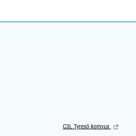
C3L Tyresö komvux
(Länk till 