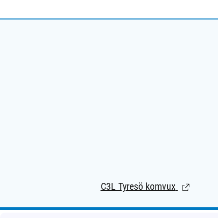
C3L Tyresö komvux
(Länk till 