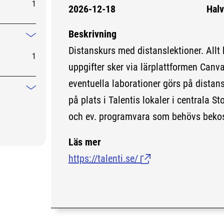
1
2026-12-18
Halv
Beskrivning
Mindre information
Distanskurs med distanslektioner. Allt
1
uppgifter sker via lärplattformen Canv
eventuella laborationer görs på distans
Mindre information
på plats i Talentis lokaler i centrala S
och ev. programvara som behövs bekost
Läs mer
https://talenti.se/
(Länk till extern sida