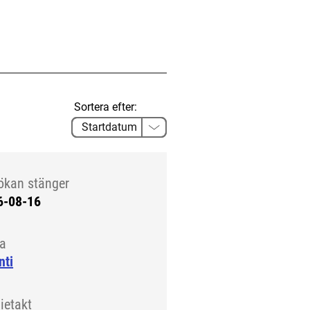
Sortera efter:
ökan stänger
6-08-16
la
nti
ietakt