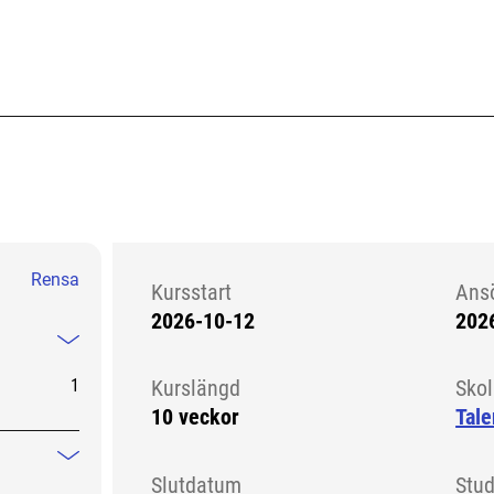
Rensa
Kursstart
Ans
2026-10-12
202
Kursstart 6286191
Mindre information
1
Kurslängd
Sko
10 veckor
Tale
Mindre information
Slutdatum
Stud