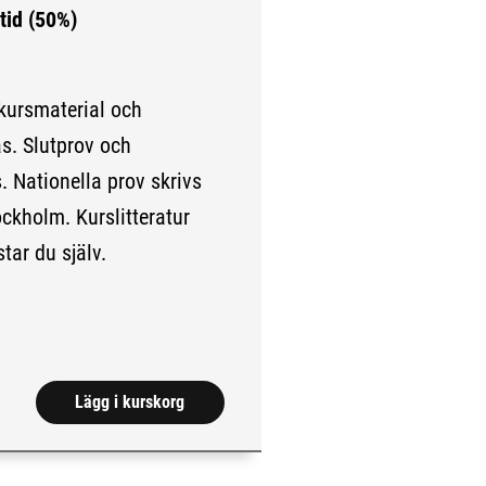
tid (50%)
 kursmaterial och
as. Slutprov och
. Nationella prov skrivs
tockholm. Kurslitteratur
ar du själv.
.)
Lägg i kurskorg