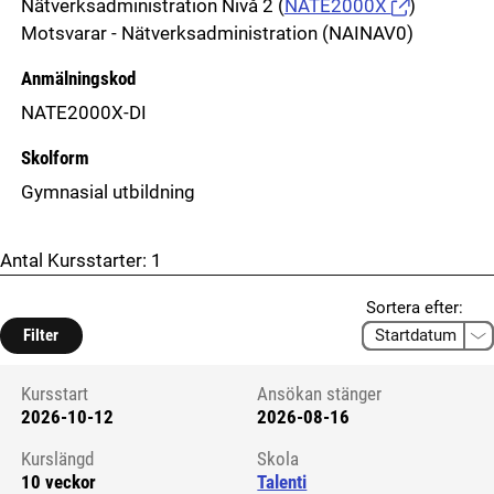
Nätverksadministration Nivå 2
(
NATE2000X
)
Motsvarar - Nätverksadministration (NAINAV0)
Anmälningskod
NATE2000X-DI
Skolform
Gymnasial utbildning
Antal Kursstarter:
1
Sortera efter:
Filter
Kursstart
Ansökan stänger
2026-10-12
2026-08-16
Kursstart 6286269
Kurslängd
Skola
10 veckor
Talenti