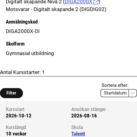
Digitalt skapande Nivå 2
(
DIGA2000X
)
Motsvarar - Digitalt skapande 2 (DIGDIG02)
Anmälningskod
DIGA2000X-DI
Skolform
Gymnasial utbildning
Antal Kursstarter:
1
Sortera efter:
Filter
Kursstart
Ansökan stänger
2026-10-12
2026-08-16
Kursstart 6286195
Kurslängd
Skola
10 veckor
Talenti