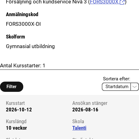
Försäljning och kundservice Nivå 3
(
FORS3000X
)
Anmälningskod
FORS3000X-DI
Skolform
Gymnasial utbildning
Antal Kursstarter:
1
Sortera efter:
Filter
Kursstart
Ansökan stänger
2026-10-12
2026-08-16
Kursstart 6286213
Kurslängd
Skola
10 veckor
Talenti