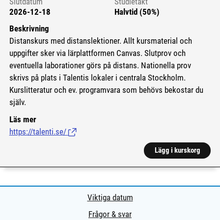
Slutdatum
Studietakt
2026-12-18
Halvtid (50%)
Beskrivning
Distanskurs med distanslektioner. Allt kursmaterial och
uppgifter sker via lärplattformen Canvas. Slutprov och
eventuella laborationer görs på distans. Nationella prov
skrivs på plats i Talentis lokaler i centrala Stockholm.
Kurslitteratur och ev. programvara som behövs bekostar du
själv.
Läs mer
https://talenti.se/
(Länk till extern sida.)
Lägg i kurskorg
Viktiga datum
Frågor & svar