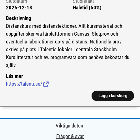
Slutdatum
Studietakt
2026-12-18
Halvtid (50%)
Beskrivning
Distanskurs med distanslektioner. Allt kursmaterial och
uppgifter sker via lärplattformen Canvas. Slutprov och
eventuella laborationer görs på distans. Nationella prov
skrivs på plats i Talentis lokaler i centrala Stockholm.
Kurslitteratur och ev. programvara som behövs bekostar du
själv.
Läs mer
https://talenti.se/
(Länk till extern sida.)
Lägg i kurskorg
Viktiga datum
Frågor & svar