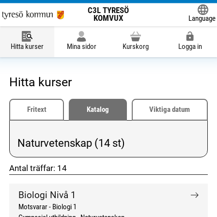
C3L TYRESÖ
KOMVUX
Language
Powered
Hitta kurser
Mina sidor
Kurskorg
Logga in
Hitta kurser
Fritext
Katalog
Viktiga datum
Naturvetenskap (14 st)
Vald kategori:
Antal träffar:
14
don't click me
don't click me
Biologi Nivå 1
Motsvarar - Biologi 1