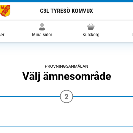
C3L TYRESÖ KOMVUX
ser
Mina sidor
Kurskorg
PRÖVNINGSANMÄLAN
Välj ämnesområde
2
r på steg 1 av 3