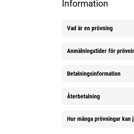
Information
Vad är en prövning
Mer information
Anmälningstider för prövni
Mer information
Betalningsinformation
Mer information
Återbetalning
Mer information
Hur många prövningar kan j
Mer information