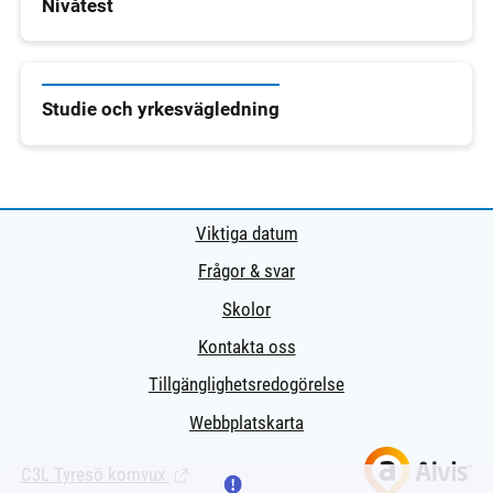
Nivåtest
Studie och yrkesvägledning
Viktiga datum
Frågor & svar
Skolor
Kontakta oss
Tillgänglighetsredogörelse
Webbplatskarta
C3L Tyresö komvux
(Länk till extern sida.)