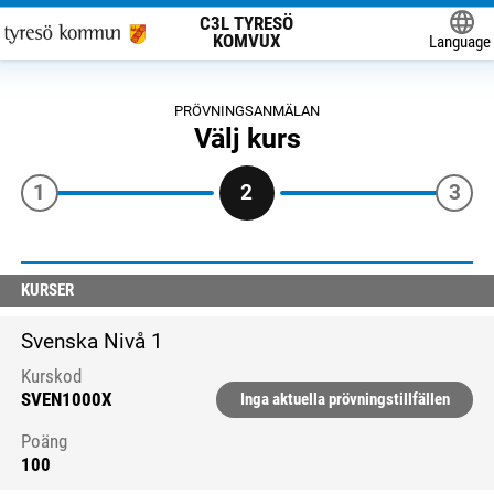
C3L TYRESÖ
KOMVUX
Language
Powered
PRÖVNINGSANMÄLAN
Välj kurs
1
3
2
Du är på steg 2 av 3
Resultat efter vald ämnesområde:
KURSER
Svenska Nivå 1
Kurskod
SVEN1000X
Inga aktuella prövningstillfällen
Poäng
100