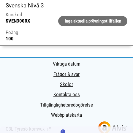
Svenska Nivå 3
Kurskod
SVEN3000X
Inga aktuella prövningstillfällen
Poäng
100
Viktiga datum
Frågor & svar
Skolor
Kontakta oss
Tillgänglighetsredogörelse
Webbplatskarta
C3L Tyresö komvux
(Länk till extern sida.)